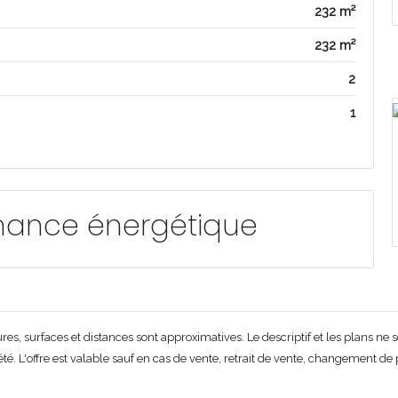
232 m²
232 m²
2
1
mance énergétique
s, surfaces et distances sont approximatives. Le descriptif et les plans ne son
é. L'offre est valable sauf en cas de vente, retrait de vente, changement de p