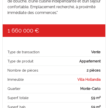
de douche, d'une cuisine indépendante et d’un séjour
confortable. Emplacement recherché, à proximité
immédiate des commerces."
1 660 000 €
Type de transaction
Vente
Type de produit
Appartement
Nombre de pièces
2 pièces
Immeuble
Villa Hollandia
Quartier
Monte-Carlo
Superf. totale
59 m²
Superf. hab.
59 m²